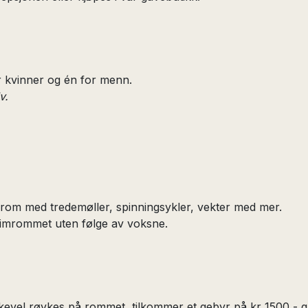
r kvinner og én for menn.
v.
mrom med tredemøller, spinningsykler, vekter med mer.
rimrommet uten følge av voksne.
likevel røykes på rommet, tilkommer et gebyr på kr 1500,- 