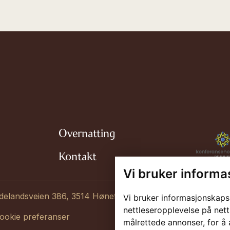
Overnatting
Kontakt
Vi bruker informa
delandsveien 386, 3514 Hønefoss
Vi bruker informasjonskaps
nettleseropplevelse på nett
ookie preferanser
målrettede annonser, for å 