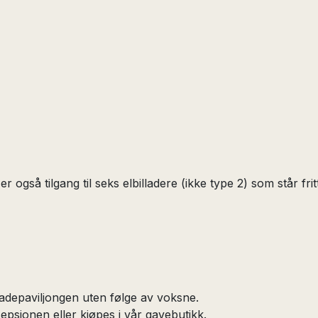
r også tilgang til seks elbilladere (ikke type 2) som står fritt
adepaviljongen uten følge av voksne.
epsjonen eller kjøpes i vår gavebutikk.