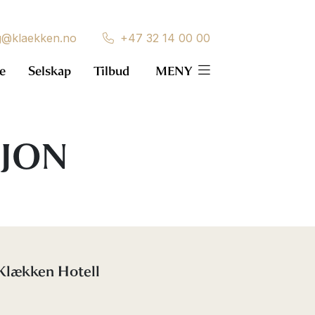
g@klaekken.no
+47 32 14 00 00
e
Selskap
Tilbud
MENY
SJON
 Klækken Hotell