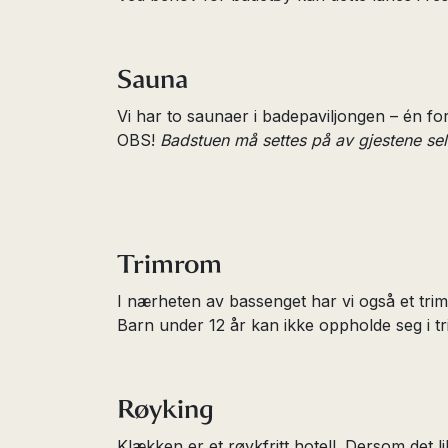
Sauna
Vi har to saunaer i badepaviljongen – én fo
OBS!
Badstuen må settes på av gjestene sel
Trimrom
I nærheten av bassenget har vi også et tri
Barn under 12 år kan ikke oppholde seg i t
Røyking
Klækken er et røykfritt hotell. Dersom det 