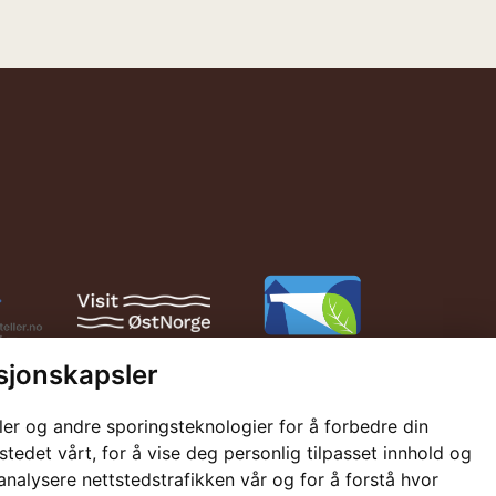
sjonskapsler
ler og andre sporingsteknologier for å forbedre din
Facebook
Instagram
Tripadvisor
stedet vårt, for å vise deg personlig tilpasset innhold og
analysere nettstedstrafikken vår og for å forstå hvor