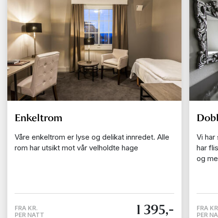
Enkeltrom
Dob
Våre enkeltrom er lyse og delikat innredet. Alle
Vi har
rom har utsikt mot vår velholdte hage
har fl
og me
1 395,-
FRA KR.
FRA KR
PER NATT
PER N