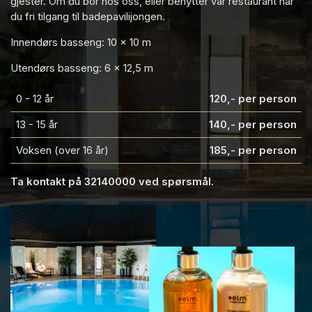
gjester. Om du bor hos oss, eller benytter vår restaurant har
du fri tilgang til badepavilijongen.
Innendørs basseng: 10 x 10 m
Utendørs basseng: 6 x 12,5 m
0 - 12 år
120,- per person
13 - 15 år
140,- per person
Voksen (over 16 år)
185,- per person
Ta kontakt på 32140000 ved spørsmål.