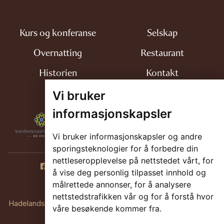
Kurs og konferanse
Selskap
Overnatting
Restaurant
Historien
Kontakt
Vi bruker
informasjonskapsler
Vi bruker informasjonskapsler og andre
sporingsteknologier for å forbedre din
nettleseropplevelse på nettstedet vårt, for
Facebook
Instagram
Tripadvisor
å vise deg personlig tilpasset innhold og
målrettede annonser, for å analysere
+47 32 14 00 00
salg@klaekken.no
nettstedstrafikken vår og for å forstå hvor
Hadelandsveien 386, 3514 Hønefoss
Personvernerklæring
våre besøkende kommer fra.
Cookie-erklæring
Cookie preferanser