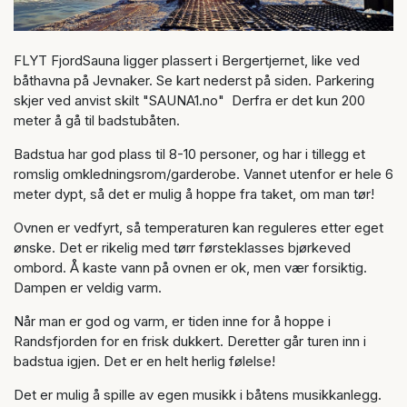
FLYT FjordSauna ligger plassert i Bergertjernet, like ved
båthavna på Jevnaker. Se kart nederst på siden. Parkering
skjer ved anvist skilt "SAUNA1.no" Derfra er det kun 200
meter å gå til badstubåten.
Badstua har god plass til 8-10 personer, og har i tillegg et
romslig omkledningsrom/garderobe. Vannet utenfor er hele 6
meter dypt, så det er mulig å hoppe fra taket, om man tør!
Ovnen er vedfyrt, så temperaturen kan reguleres etter eget
ønske. Det er rikelig med tørr førsteklasses bjørkeved
ombord. Å kaste vann på ovnen er ok, men vær forsiktig.
Dampen er veldig varm.
Når man er god og varm, er tiden inne for å hoppe i
Randsfjorden for en frisk dukkert. Deretter går turen inn i
badstua igjen. Det er en helt herlig følelse!
Det er mulig å spille av egen musikk i båtens musikkanlegg.