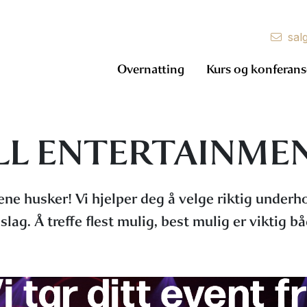
sal
Overnatting
Kurs og konferans
LL ENTERTAINME
ne husker! Vi hjelper deg å velge riktig underh
ag. Å treffe flest mulig, best mulig er viktig bå