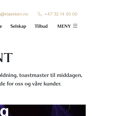
g@klaekken.no
+47 32 14 00 00
e
Selskap
Tilbud
MENY
NT
oldning, toastmaster til middagen,
de for oss og våre kunder.