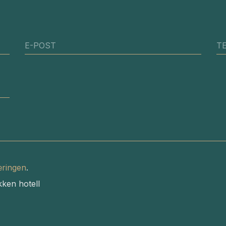
E-POST
T
æringen
.
kken hotell