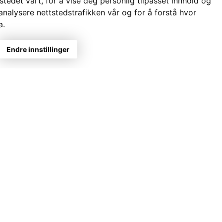
stedet vårt, for å vise deg personlig tilpasset innhold og
analysere nettstedstrafikken vår og for å forstå hvor
a.
Endre innstillinger