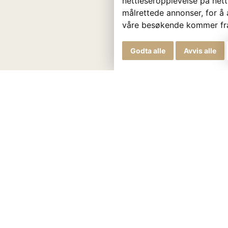
nettleseropplevelse på nett
målrettede annonser, for å 
våre besøkende kommer fr
Godta alle
Avvis alle